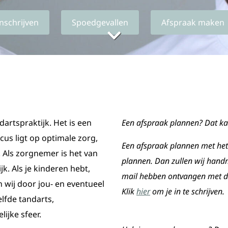
Inschrijven
Inschrijven
Inschrijven
Inschrijven
Spoedgevallen
Spoedgevallen
Spoedgevallen
Spoedgevallen
Afspraak maken
Afspraak maken
Afspraak maken
Afspraak maken
rtspraktijk. Het is een
Een afspraak plannen? Dat ka
us ligt op optimale zorg,
Een afspraak plannen met het
. Als zorgnemer is het van
plannen. Dan zullen wij hand
jk. Als je kinderen hebt,
mail hebben ontvangen met d
n wij door jou- en eventueel
Klik
hier
om je in te schrijven.
lfde tandarts,
ijke sfeer.