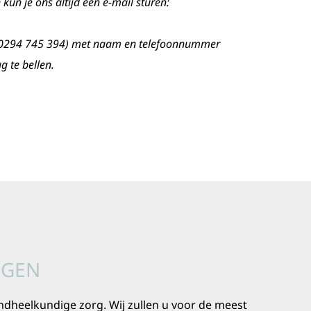
kun je ons altijd een e-mail sturen:
 (0294 745 394) met naam en telefoonnummer
g te bellen.
NGEN
andheelkundige zorg. Wij zullen u voor de meest